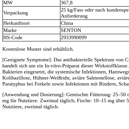
MW
367,8
25 kg/Fass oder nach kundenspez
Verpackung
Anforderung
Herkunftsort
China
Marke
SENTON
HS-Code
2933990099
Kostenlose Muster sind erhältlich.
[Geeignete Symptome]: Das antibakterielle Spektrum von Cip
handelt sich um ein In-vitro-Präparat dieser Wirkstoffklasse
Bakterien eingesetzt, die systemische Infektionen, Harnwe
Kolibazillose, Hühner-Weißruhr, aviäre Salmonellose, aviä
Paratyphus bei Ferkeln sowie Infektionen mit Rindern, Sch
[Anwendung und Dosierung]: Gemischte Fütterung: 25–50 mg
mg für Nutztiere. Zweimal täglich; Fische: 10–15 mg über 
Nutztiere, zweimal täglich.