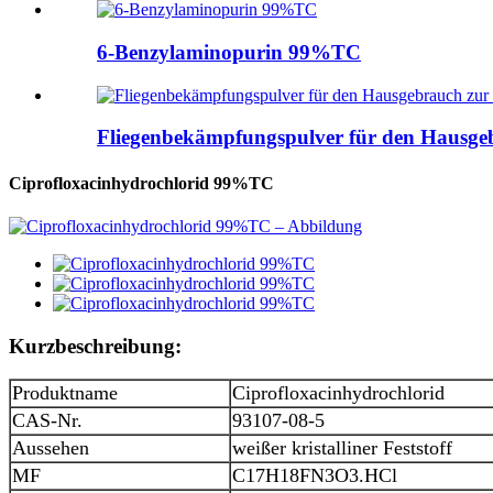
6-Benzylaminopurin 99%TC
Fliegenbekämpfungspulver für den Hausgeb
Ciprofloxacinhydrochlorid 99%TC
Kurzbeschreibung:
Produktname
Ciprofloxacinhydrochlorid
CAS-Nr.
93107-08-5
Aussehen
weißer kristalliner Feststoff
MF
C17H18FN3O3.HCl