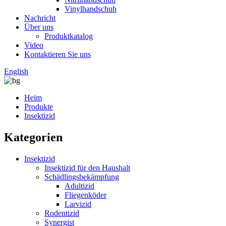
Vinylhandschuh
Nachricht
Über uns
Produktkatalog
Video
Kontaktieren Sie uns
English
Heim
Produkte
Insektizid
Kategorien
Insektizid
Insektizid für den Haushalt
Schädlingsbekämpfung
Adultizid
Fliegenköder
Larvizid
Rodentizid
Synergist