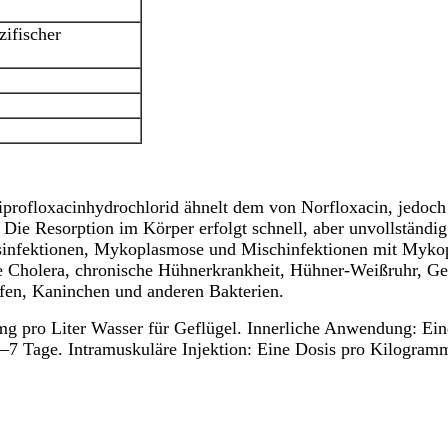
ifischer
rofloxacinhydrochlorid ähnelt dem von Norfloxacin, jedoch is
. Die Resorption im Körper erfolgt schnell, aber unvollständi
gsinfektionen, Mykoplasmose und Mischinfektionen mit Mykopl
re Cholera, chronische Hühnerkrankheit, Hühner-Weißruhr, Ge
afen, Kaninchen und anderen Bakterien.
 pro Liter Wasser für Geflügel. Innerliche Anwendung: Ein
5–7 Tage. Intramuskuläre Injektion: Eine Dosis pro Kilogram