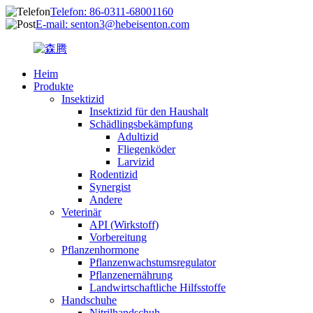
Telefon: 86-0311-68001160
E-mail: senton3@hebeisenton.com
Heim
Produkte
Insektizid
Insektizid für den Haushalt
Schädlingsbekämpfung
Adultizid
Fliegenköder
Larvizid
Rodentizid
Synergist
Andere
Veterinär
API (Wirkstoff)
Vorbereitung
Pflanzenhormone
Pflanzenwachstumsregulator
Pflanzenernährung
Landwirtschaftliche Hilfsstoffe
Handschuhe
Nitrilhandschuh